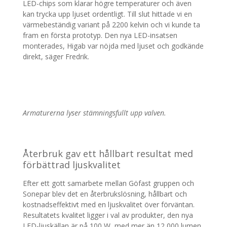
LED-chips som klarar högre temperaturer och även
kan trycka upp ljuset ordentligt. Till slut hittade vi en
värmebeständig variant på 2200 kelvin och vi kunde ta
fram en första prototyp. Den nya LED-insatsen
monterades, Higab var nöjda med ljuset och godkände
direkt, säger Fredrik.
Armaturerna lyser stämningsfullt upp valven.
Återbruk gav ett hållbart resultat med
förbättrad ljuskvalitet
Efter ett gott samarbete mellan Göfast gruppen och
Sonepar blev det en återbrukslösning, hållbart och
kostnadseffektivt med en ljuskvalitet över förväntan.
Resultatets kvalitet ligger i val av produkter, den nya
LED-ljuskällan är på 100 W, med mer än 12 000 lumen.