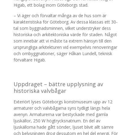
Higab, ett bolag inom Göteborgs stad.
– Vi äger och förvaltar många av de hus som är
karakteristiska för Göteborg. Av dessa klassas ett 30-
tal som byggnadsminnen, vilket understryker dess
historiska och arkitektoniska värde för staden. Något
som innebär att vi måste ta extrem hänsyn till den
ursprungliga arkitekturen vid exempelvis renoveringar
och ombyggnationer, säger Håkan Lundell, teknisk
förvaltare Higab.
Uppdraget – bättre upplysning av
historiska valvbågar
Exteriört lyses Göteborgs konstmuseum upp av 12
armaturer och valvbågarna syns tydligt längs hela
avenyn. Armaturerna var bestyckade med gamla
ljuskällor, 250 W högtrycksnatrium. En del av
ljuskällorna hade gått sönder, ljuset blivit allt sämre
och belysningen drog dessutom en hel del energi. För