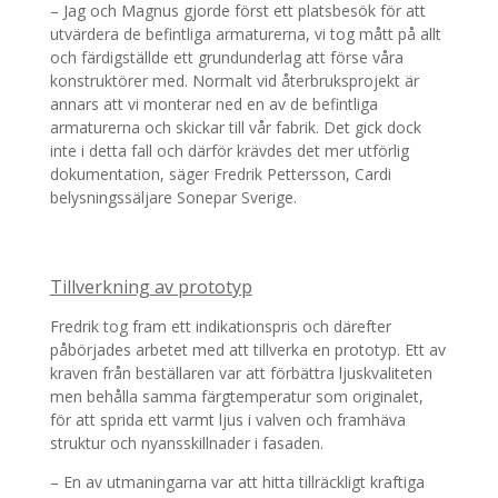
– Jag och Magnus gjorde först ett platsbesök för att
utvärdera de befintliga armaturerna, vi tog mått på allt
och färdigställde ett grundunderlag att förse våra
konstruktörer med. Normalt vid återbruksprojekt är
annars att vi monterar ned en av de befintliga
armaturerna och skickar till vår fabrik. Det gick dock
inte i detta fall och därför krävdes det mer utförlig
dokumentation, säger Fredrik Pettersson, Cardi
belysningssäljare Sonepar Sverige.
Tillverkning av prototyp
Fredrik tog fram ett indikationspris och därefter
påbörjades arbetet med att tillverka en prototyp. Ett av
kraven från beställaren var att förbättra ljuskvaliteten
men behålla samma färgtemperatur som originalet,
för att sprida ett varmt ljus i valven och framhäva
struktur och nyansskillnader i fasaden.
– En av utmaningarna var att hitta tillräckligt kraftiga