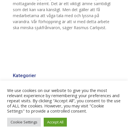
mottagande internt. Det är ett viktigt ämne samtidigt
som det kan vara känsligt. Men det gäller att få
medarbetarna att våga tala med och lyssna på
varandra. Vår förhoppning är att vi med detta arbete
ska minska sjukfrånvaron, säger Rasmus Carlqvist.
Kategorier
Kategorier
We use cookies on our website to give you the most
relevant experience by remembering your preferences and
repeat visits. By clicking “Accept All”, you consent to the use
of ALL the cookies. However, you may visit "Cookie
Settings" to provide a controlled consent.
Sonepar Sverige AB, 191 83 Sollentuna | Copyright ©
Cookie Settings
Accept All
2025