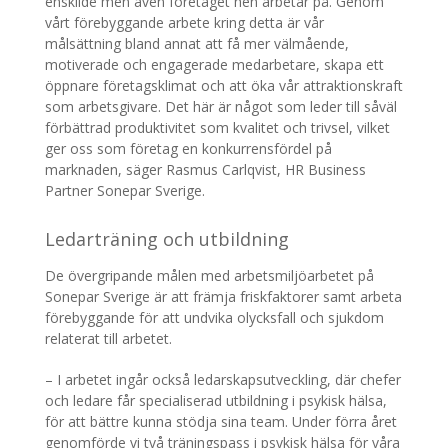
enskilde men även företaget hen arbetar på. Genom
vårt förebyggande arbete kring detta är vår
målsättning bland annat att få mer välmående,
motiverade och engagerade medarbetare, skapa ett
öppnare företagsklimat och att öka vår attraktionskraft
som arbetsgivare. Det här är något som leder till såväl
förbättrad produktivitet som kvalitet och trivsel, vilket
ger oss som företag en konkurrensfördel på
marknaden, säger Rasmus Carlqvist, HR Business
Partner Sonepar Sverige.
Ledarträning och utbildning
De övergripande målen med arbetsmiljöarbetet på
Sonepar Sverige är att främja friskfaktorer samt arbeta
förebyggande för att undvika olycksfall och sjukdom
relaterat till arbetet.
– I arbetet ingår också ledarskapsutveckling, där chefer
och ledare får specialiserad utbildning i psykisk hälsa,
för att bättre kunna stödja sina team. Under förra året
genomförde vi två träningspass i psykisk hälsa för våra