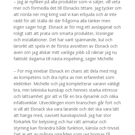
– Jag är nyfiken på alla produkter som vi säljer, vill veta
mer och förmedla det till Elsnacks tittare. Jag tycker om
att nörda ner mig kring vad vi kan erbjuda och är inte
rädd för att ställa de där frågorna alla tänker men
ingen säger högt. Elsnack är för mig ett avslappnat och
roligt sätt att prata om smarta produkter, lösningar
och installationer. Det har varit spännande, kul och
lärorikt att spela in de första avsnitten av Elsnack och
även om jag älskar mitt vanliga jobb så räknar jag nu
faktiskt dagarna till nästa inspelning, säger Michelle.
– För mig innebär Elsnack en chans att dela med mig
av kompetens och dra nytta av min erfarenhet som
elektriker. Michelle och jag kompletterar varann väldigt
bra, min tekniska kunskap och hennes starka intresse
och lättsamhet gör att vi får en bra dynamik och olika
infallsvinklar. Utvecklingen inom branschen går fort och
vi vill att Elsnack ska vara lärande och det ska vara lätt
att hänga med, oavsett kunskapsnivå. Jag har stor
förkärlek för belysning och hur rätt armatur och
styrning kan förändra både funktion, känsla och trivsel.
Det är ett av många områden som jag hoppas få